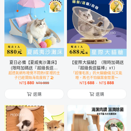
夏日必備【夏威夷沙灘床】
【星際大貓艙】（限時加碼送
(限時加碼送『超級長逗貓
『超級長逗貓棒』x1）
超透氣網布睡覺不悶熱‼️家裡的主
棒』x1)
「超懂毛孩」的大貓艙❗️能玩又能
子已經開始海島度假了🏖️
睡，再也不怕貓窩會閒置～
880
688
-
888
NT$
999
NT$
NT$
NT$
選購
選購