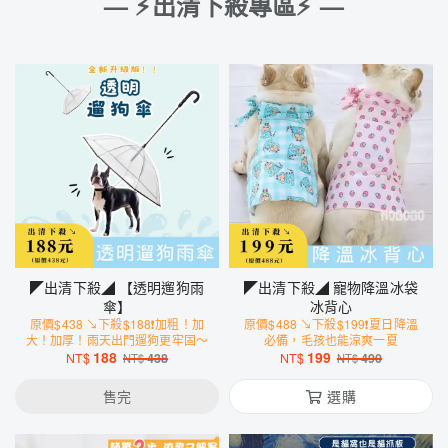
— ⚡️出清下殺專區⚡️ —
◤出清下殺◢ 【透明遛狗雨
◤出清下殺◢ 寵物降溫冰袋
傘】
冰背心
原價$438 ↘下殺$188❗️加粗！加
原價$488 ↘下殺$199❗️夏日降溫
大！加厚！雨天出門遛狗更牢固～
必備，毛孩也能涼爽一夏
188
199
NT$
438
NT$
490
NT$
NT$
售完
選購