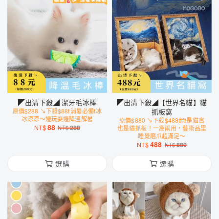
◤出清下殺◢ 潔牙毛冰棒
◤出清下殺◢【世界名貓】貓
原價$288 ↘下殺$88❗️消暑必備❗️冰
抓板窩
冰涼涼～邊玩耍邊降溫解暑
原價$880 ↘下殺$488起❗️是貓窩
88
NT$
288
NT$
也是貓抓板！一窩兩用，藝術品里
睡覺磨爪超滿足～
488
NT$
880
NT$
選購
選購