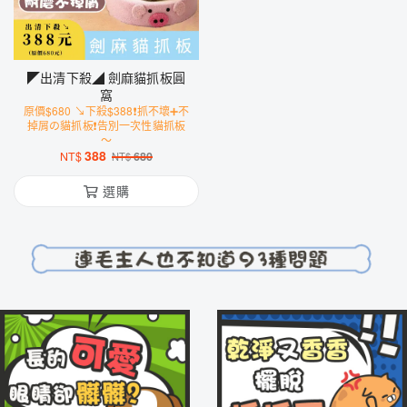
◤出清下殺◢ 劍麻貓抓板圓
窩
原價$680 ↘下殺$388❗️抓不壞➕不
掉屑の貓抓板❗️告別一次性貓抓板
～
388
NT$
680
NT$
選購