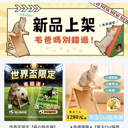
世界盃限定【喵の跑步機】
✦免運優惠✦【男友Out貓樂