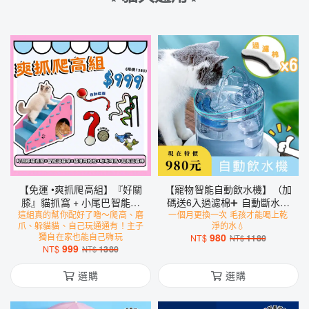
【免運 •爽抓爬高組】『好關
【寵物智能自動飲水機】（加
膝』貓抓窩 + 小尾巴智能逗
碼送6入過濾棉➕ 自動斷水感
這組真的幫你配好了嚕～爬高、磨
貓球 + 貓薄荷抱枕 + 超級長
一個月更換一次 毛孩才能喝上乾
應器）
爪、躲貓貓、自己玩通通有！主子
淨的水💧
逗貓棒 + 會叫の小鳥玩具
獨自在家也能自己嗨玩
980
NT$
1180
NT$
999
NT$
1380
NT$
選購
選購