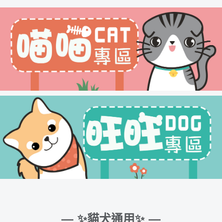
— ✨貓犬通用✨ —