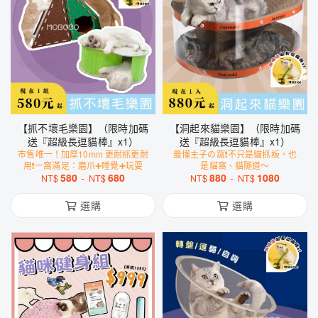
【抓不壞毛樂園】（限時加碼
【洞起來貓樂園】（限時加碼
送『超級長逗貓棒』x1）
送『超級長逗貓棒』x1）
市售唯一！加厚10mm 更耐抓更耐
最懂主子の窩❗️不只是貓抓板，也
用❗️一窩滿足：磨爪➕睡覺➕玩耍
是貓窩、貓隧道～
580
-
680
880
-
1080
NT$
NT$
NT$
NT$
選購
選購