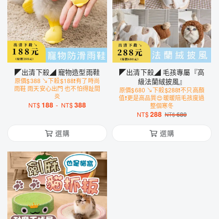
◤出清下殺◢ 寵物造型雨鞋
◤出清下殺◢ 毛孩專屬『高
原價$388 ↘下殺$188❗️有了時尚
級法蘭絨披風』
雨鞋 雨天安心出門 也不怕得趾間
原價$680 ↘下殺$288❗️不只高顏
炎
值❗️更是高品質😍暖暖陪毛孩度過
188
-
388
NT$
NT$
整個寒冬
288
NT$
680
NT$
選購
選購