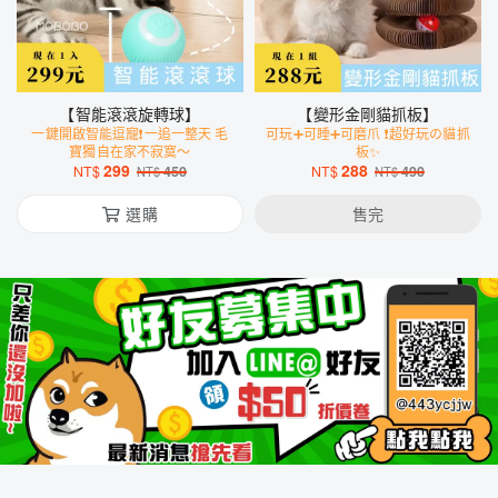
【智能滾滾旋轉球】
【變形金剛貓抓板】
一鍵開啟智能逗寵❗️一追一整天 毛
可玩➕可睡➕可磨爪 ❗️超好玩の貓抓
寶獨自在家不寂寞～
板✨
299
288
NT$
450
NT$
490
NT$
NT$
選購
售完