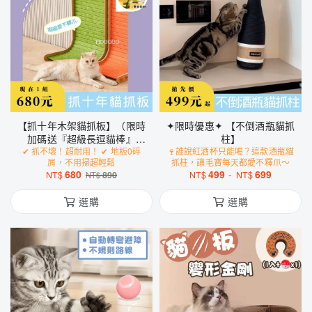
【抓十年木架貓抓板】（限時
✦限時優惠✦ 【不倒酒瓶貓抓
加碼送『超級長逗貓棒』
柱】
✔ 抓不壞！超耐用！ ✔ 地板0碎
x1）
🍷誰說紅酒杯只能喝？這款酒瓶貓
屑，不用掃超輕鬆
抓柱，讓毛寶每天都愛不釋爪～
680
499
-
699
NT$
890
NT$
NT$
NT$
選購
選購