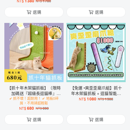
1380
NT$
1780
NT$
玩具
選購
選購
【抓十年木架貓抓板】（限時
【免運 •爽歪歪磨爪組】抓十
加碼送『超級長逗貓棒』
年木架貓抓板 + 逗貓智能球
✔ 抓不壞！超耐用！ ✔ 地板0碎
x1）
+ 貓薄荷抱枕 + 超級長逗貓
1080
NT$
1388
NT$
屑，不用掃超輕鬆
棒 + 會叫の小鳥玩具
680
NT$
890
NT$
選購
選購