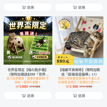
選購
選購
世界盃限定【喵の跑步機】
【喵躺平爽爽椅】(限時加碼
（限時加碼送$288『世界盃
送『超級長逗貓棒』x1)
這不是普通球，是喵的健身房❗️ 不
足球貓抓墊』x1、『超級長
想保沙發就靠這張椅❗️主子躺上去
掉屑！穩到不會翻！
的瞬間 直接忘了家裡的沙發～～
逗貓棒』x1）
880
880
NT$
999
NT$
1099
NT$
NT$
選購
選購