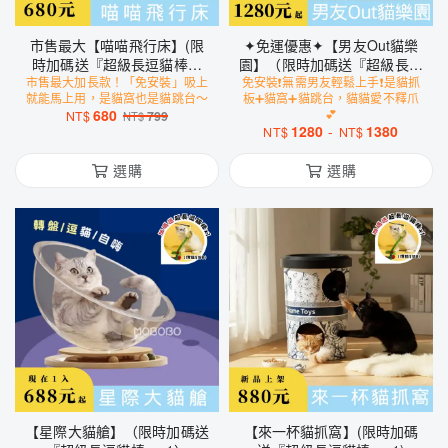
市售最大【喵喵飛行床】(限
✦免運優惠✦【男友Out貓樂
時加碼送『超級長逗貓棒』
園】（限時加碼送『超級長逗
市售最大加長款！「免安裝」吸上
x1)
免安裝❗️無需男友輕鬆上手❗️是貓抓
貓棒』）
就能馬上用，是貓窩也是貓跳台～
板➕貓窩➕貓跳台，貓貓愛不釋爪
680
💕
NT$
799
NT$
1280
-
1380
NT$
NT$
選購
選購
【星際大貓艙】（限時加碼送
【來一杯貓抓窩】(限時加碼