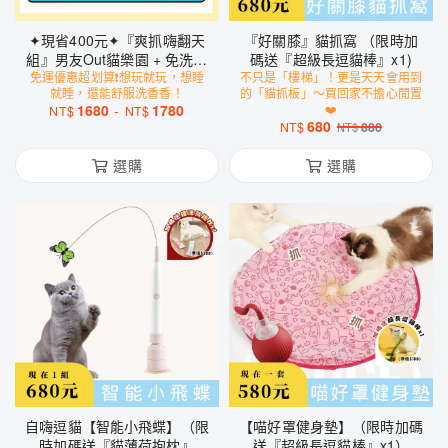
✦現省400元✦『爽抓嗨翻天
『好關膝』貓抓窩 （限時加
組』男友Out貓樂園 + 免洗清
碼送『超級長逗貓棒』x1)
潔手套 + 小尾巴智能逗貓球+
免運優惠超划算❗️想玩就玩，想睡
不只是「樓梯」！更是天天會用到
就睡，還能舒服洗香香！
的「貓抓板」～買回家不擔心閒置
超級長逗貓棒 + 會叫の小鳥
1680
-
1780
❤️
NT$
NT$
680
NT$
880
NT$
選購
選購
自嗨逗貓【智能小飛蝶】（限
【喵好罩健身墊】（限時加碼
時加碼送『貓薄荷抱枕』
送『超級長逗貓棒』x1）