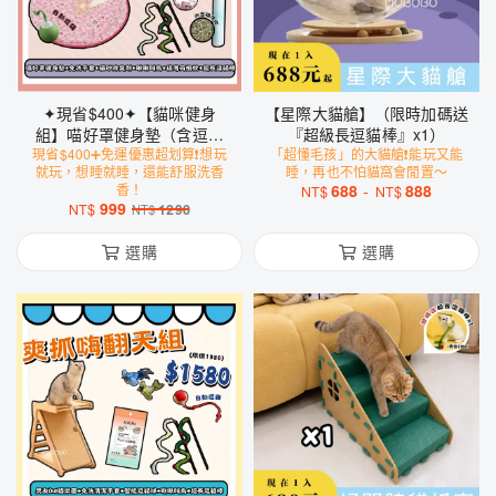
✦現省$400✦【貓咪健身
【星際大貓艙】（限時加碼送
組】喵好罩健身墊（含逗貓
『超級長逗貓棒』x1）
現省$400➕免運優惠超划算❗️想玩
球）+ 免洗手套 + 貓砂除臭
「超懂毛孩」的大貓艙❗️能玩又能
就玩，想睡就睡，還能舒服洗香
睡，再也不怕貓窩會閒置～
劑 + 貓薄荷抱枕 + 超級長逗
香！
688
-
888
NT$
NT$
貓棒 + 會叫の小鳥玩具
999
NT$
1290
NT$
選購
選購