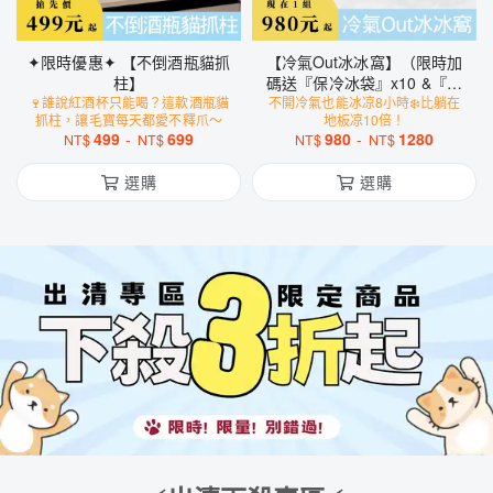
✦限時優惠✦ 【不倒酒瓶貓抓
【冷氣Out冰冰窩】（限時加
柱】
碼送『保冷冰袋』x10 &『降
🍷誰說紅酒杯只能喝？這款酒瓶貓
不開冷氣也能冰凉8小時❄️比躺在
溫冰圍巾』x1）
抓柱，讓毛寶每天都愛不釋爪～
地板凉10倍！
499
-
699
980
-
1280
NT$
NT$
NT$
NT$
選購
選購