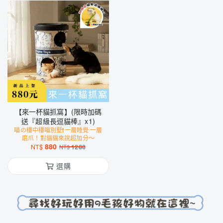
【來一杯貓抓窩】(限時加碼
送『超級長逗貓棒』x1)
喵の樓中樓喵別墅❗️一層睡覺 一層
磨爪！對貓貓來說超加分～
880
NT$
1280
NT$
選購