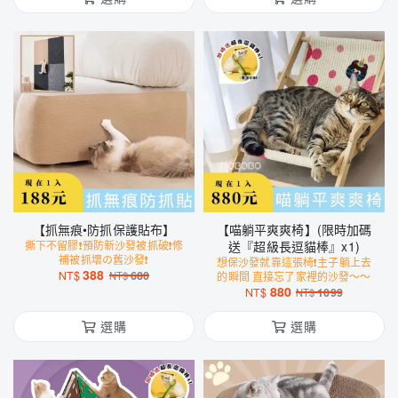
【抓無痕•防抓保護貼布】
【喵躺平爽爽椅】(限時加碼
撕下不留膠❗️預防新沙發被抓破❗️修
送『超級長逗貓棒』x1)
補被抓壞の舊沙發❗️
想保沙發就靠這張椅❗️主子躺上去
388
NT$
680
NT$
的瞬間 直接忘了家裡的沙發～～
880
NT$
1099
NT$
選購
選購