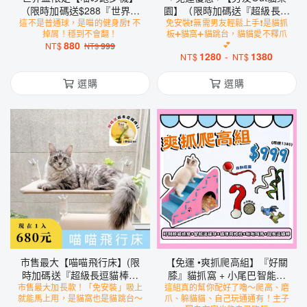
（限時加碼送$288『世界盃
園】（限時加碼送『超級長逗
這不是普通球，是喵的健身房❗️ 不
足球貓抓墊』x1、『超級長
免安裝❗️無需男友輕鬆上手❗️是貓抓
貓棒』）
掉屑！穩到不會翻！
板➕貓窩➕貓跳台，貓貓愛不釋爪
逗貓棒』x1）
880
💕
NT$
999
NT$
1280
-
1380
NT$
NT$
選購
選購
市售最大【喵喵飛行床】(限
【免運 •爽抓爬高組】『好關
時加碼送『超級長逗貓棒』
膝』貓抓窩 + 小尾巴智能逗
市售最大加長款！「免安裝」吸上
x1)
這組真的幫你配好了嚕～爬高、磨
貓球 + 貓薄荷抱枕 + 超級長
就能馬上用，是貓窩也是貓跳台～
爪、躲貓貓、自己玩通通有！主子
逗貓棒 + 會叫の小鳥玩具