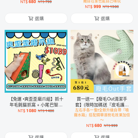
680
獨自在家也能自己嗨玩
NT$
799
NT$
999
NT$
1380
NT$
選購
選購
【免運 •爽歪歪磨爪組】抓十
買一送一【廢毛Out清潔手
年毛氈貓抓窩 + 小尾巴智能
套】(限時加碼送『皮毛護理
逗貓球 + 貓薄荷抱枕 + 超級
1080
左右手各一隻❗️全新升級自帶『噴
精華』x1）
NT$
1480
NT$
霧水箱』搭配精華液梳毛效果加倍
長逗貓棒 + 會叫の小鳥玩具
～
680
NT$
999
NT$
選購
選購