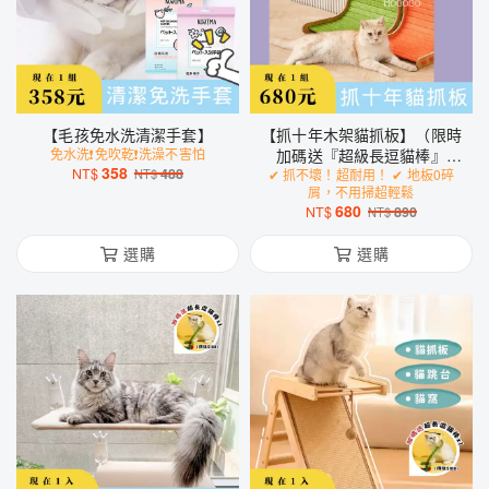
【毛孩免水洗清潔手套】
【抓十年木架貓抓板】（限時
免水洗❗免吹乾❗洗澡不害怕
加碼送『超級長逗貓棒』
358
NT$
488
NT$
✔ 抓不壞！超耐用！ ✔ 地板0碎
x1）
屑，不用掃超輕鬆
680
NT$
890
NT$
選購
選購