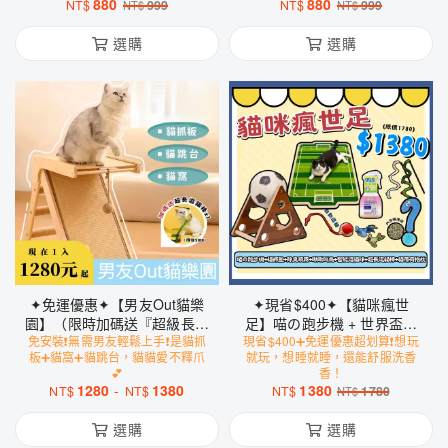
880
880
NT$
999
NT$
999
NT$
NT$
選購
選購
✦免運優惠✦【男友Out貓樂
✦現省$400✦【貓咪瘋世
園】（限時加碼送『超級長逗
足】喵の跑步機 + 世界盃貓
免安裝❗️無需男友輕鬆上手❗️是貓抓
貓棒』）
現省$400➕免運優惠超划算❗️想玩
抓墊 + 空間除臭劑 + 小尾巴
板➕貓窩➕貓跳台，貓貓愛不釋爪
就玩，想睡就睡，還能舒服洗香
智能逗貓球 + 貓薄荷抱枕 +
💕
香！
超級長逗貓棒 + 會叫の小鳥
1280
-
1380
1380
NT$
NT$
NT$
1780
NT$
玩具
選購
選購