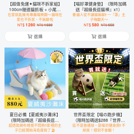
【超值免運✦貓咪不拆家組】
【喵好罩健身墊】（限時加碼
100cm隧道貓抓板 + 小尾巴
送『超級長逗貓棒』x1）
在家就能擁有專屬喵樂園～貓咪在
智能逗貓球 + 超級長逗貓棒
養貓人從不讓貓無聊❗️ 一『罩』主
家也不拆家、不無聊啦
子嗨翻天～
+ 貓薄荷抱枕 + 會叫的小鳥
1280
580
NT$
1680
NT$
650
NT$
NT$
玩具
選購
選購
夏日必備【夏威夷沙灘床】
世界盃限定【喵の跑步機】
(限時加碼送『超級長逗貓
（限時加碼送$288『世界盃
超透氣網布睡覺不悶熱‼️家裡的主
棒』x1)
這不是普通球，是喵的健身房❗️ 不
足球貓抓墊』x1、『超級長
子已經開始海島度假了🏖️
掉屑！穩到不會翻！
逗貓棒』x1）