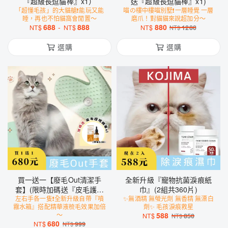
『超級長逗貓棒』x1）
送『超級長逗貓棒』x1)
「超懂毛孩」的大貓艙❗️能玩又能
喵の樓中樓喵別墅❗️一層睡覺 一層
睡，再也不怕貓窩會閒置～
磨爪！對貓貓來說超加分～
688
-
888
880
NT$
NT$
NT$
1280
NT$
選購
選購
買一送一【廢毛Out清潔手
全新升級『寵物抗菌淚痕紙
套】(限時加碼送『皮毛護理
巾』(2組共360片)
左右手各一隻❗️全新升級自帶『噴
精華』x1）
✨無酒精 無螢光劑 無香精 無漂白
霧水箱』搭配精華液梳毛效果加倍
劑✨ 毛孩淚痕救星
～
588
NT$
850
NT$
680
NT$
999
NT$