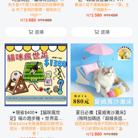
免手動 ❗️不費力❗️鏟屎官的偷懶神器
x1）
養貓人從不讓貓無聊❗️ 一『罩』主
🤩 有了會飛的蝴蝶，貓咪自己
子嗨翻天～
High～
580
NT$
650
NT$
680
NT$
880
NT$
選購
選購
✦現省$400✦【貓咪瘋世
夏日必備【夏威夷沙灘床】
足】喵の跑步機 + 世界盃貓
(限時加碼送『超級長逗貓
現省$400➕免運優惠超划算❗️想玩
抓墊 + 空間除臭劑 + 小尾巴
超透氣網布睡覺不悶熱‼️家裡的主
棒』x1)
就玩，想睡就睡，還能舒服洗香
子已經開始海島度假了🏖️
智能逗貓球 + 貓薄荷抱枕 +
香！
880
NT$
999
NT$
超級長逗貓棒 + 會叫の小鳥