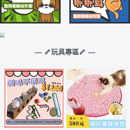
— 🦴玩具專區🦴 —