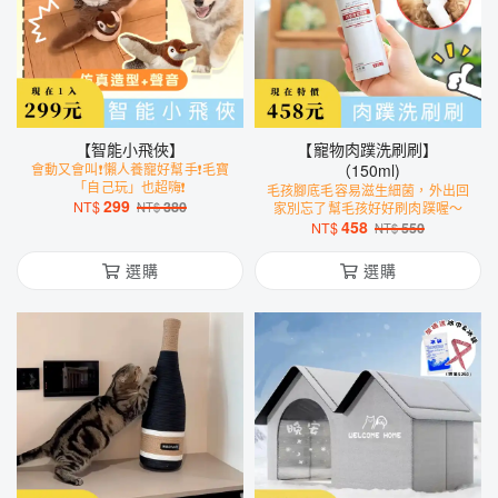
【智能小飛俠】
【寵物肉蹼洗刷刷】
會動又會叫❗️懶人養寵好幫手❗️毛寶
（150ml)
「自己玩」也超嗨❗️
毛孩腳底毛容易滋生細菌，外出回
299
NT$
380
NT$
家別忘了幫毛孩好好刷肉蹼喔～
458
NT$
550
NT$
選購
選購