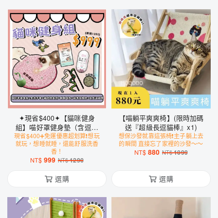
✦現省$400✦【貓咪健身
【喵躺平爽爽椅】(限時加碼
組】喵好罩健身墊（含逗貓
送『超級長逗貓棒』x1)
現省$400➕免運優惠超划算❗️想玩
球）+ 免洗手套 + 貓砂除臭
想保沙發就靠這張椅❗️主子躺上去
就玩，想睡就睡，還能舒服洗香
的瞬間 直接忘了家裡的沙發～～
劑 + 貓薄荷抱枕 + 超級長逗
香！
880
NT$
1099
NT$
貓棒 + 會叫の小鳥玩具
999
NT$
1290
NT$
選購
選購