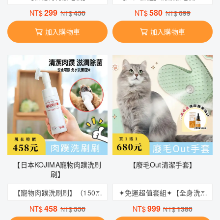
299
580
NT$
450
NT$
699
NT$
NT$
加入購物車
加入購物車
【日本KOJIMA寵物肉蹼洗刷
【廢毛Out清潔手套】
刷】
【寵物肉蹼洗刷刷】（150ml)
✦免運超值套組✦【全身洗香香】廢毛Out手套（2入） + 皮毛護理精華 + 口腔清潔指套濕巾（一組50入） + 寵物淚痕濕巾（一組50入）
458
999
NT$
550
NT$
1380
NT$
NT$