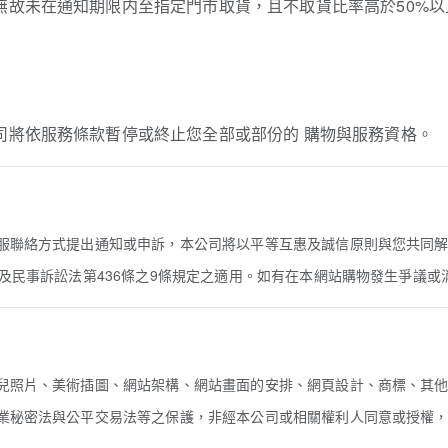
，無故未在通知期限内至指定門市取貨，且不取貨比率高於50%以
公司將依服務條款暫停或終止您全部或部份的 購物與服務資格。
服聯絡方式提出通知或申訴，本公司將以平等互惠及誠信原則與您共同
及民事訴訟法第436條之9條規定之適用。如有在本網站購物發生爭議
兒照片、美術插圖、網站架構、網站畫面的安排、網頁設計、商標、其
業秘密法與公平交易法等之保護，非經本公司或相關權利人同意或授權