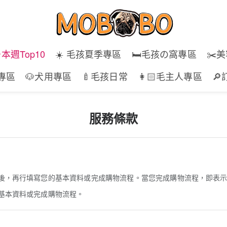
⭐️本週Top10
☀️ 毛孩夏季專區
🛏️毛孩の窩專區
✂️
專區
🐶犬用專區
🍼毛孩日常
👩🏻毛主人專區

服務條款
後，再行填寫您的基本資料或完成購物流程。當您完成購物流程，即表
基本資料或完成購物流程。