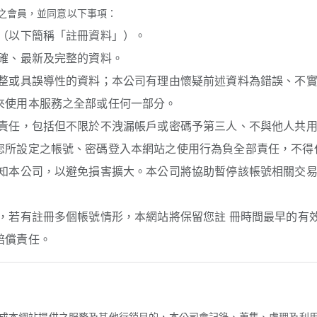
之會員，並同意以下事項：
料（以下簡稱「註冊資料」）。
正確、最新及完整的資料。
完整或具誤導性的資料；本公司有理由懷疑前述資料為錯誤、不
來使用本服務之全部或任何一部分。
密責任，包括但不限於不洩漏帳戶或密碼予第三人、不與他人共
您所設定之帳號、密碼登入本網站之使用行為負全部責任，不得
通知本公司，以避免損害擴大。本公司將協助暫停該帳號相關交
號，若有註冊多個帳號情形，本網站將保留您註 冊時間最早的有
賠償責任。
為完成本網站提供之服務及其他行銷目的，本公司會記錄、蒐集、處理及利