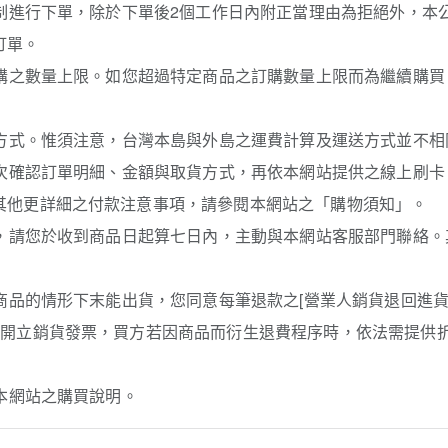
機制進行下單，除於下單後2個工作日內附正當理由為拒絕外，
訂單。
訂購之數量上限。如您超過特定商品之訂購數量上限而為繼續購
送方式。惟須注意，台灣本島與外島之運費計算及運送方式並不
再次確認訂單明細、金額與取貨方式，再依本網站提供之線上刷卡
其他更詳細之付款注意事項，請參閱本網站之「購物須知」。
務，請您於收到商品日起算七日內，主動與本網站客服部門聯絡
消商品的情形下末能出貨，您同意每筆退款之[營業人銷貨退回進
須開立銷貨發票，買方若因商品而衍生退費程序時，依法需提供
閱本網站之購買說明。