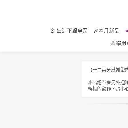
⏰ 出清下殺專區
🎉本月新品
🐱貓用
【十二萬分感謝您
本店絕不會另外通
轉帳的動作，請小