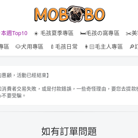
⭐️本週Top10
☀️ 毛孩夏季專區
🛏️毛孩の窩專區
✂️
專區
🐶犬用專區
🍼毛孩日常
👩🏻毛主人專區

的惠顧，活動已經結束】
知消費者交易失敗，或是付款錯誤，一些奇怪理由，要您去提款
心不要受騙。
如有訂單問題