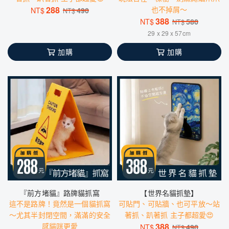
288
也不掉屑～
NT$
490
NT$
388
NT$
580
NT$
29 x 29 x 57cm
加購
加購
『前方堵貓』路牌貓抓窩
【世界名貓抓墊】
這不是路牌！竟然是一個貓抓窩
可貼門、可貼牆、也可平放～站
～尤其半封閉空間，滿滿的安全
著抓、趴著抓 主子都超愛😍
感貓咪更愛
388
NT$
490
NT$