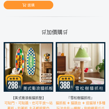
選購
🛒加價購🛒
【美式衝浪板貓抓墊】
『雪松樹貓抓柱』
可貼門、可貼牆、也可平放～站
貓抓板 ➕ 貓跳台 ➕ 逗貓球 ❗️多種
著抓、趴著抓 主子都超愛😍
玩法合在一棵樹，劍麻繩磨爪爪