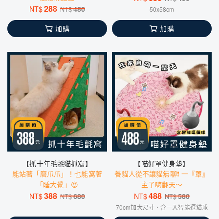
288
NT$
480
NT$
50x58cm
加購
加購
【抓十年毛氈貓抓窩】
【喵好罩健身墊】
能站著「磨爪爪」！也能窩著
養貓人從不讓貓無聊❗️ 一『罩』
「睡大覺」😍
主子嗨翻天～
388
488
NT$
680
NT$
580
NT$
NT$
70cm加大尺寸、含一入智能逗貓球