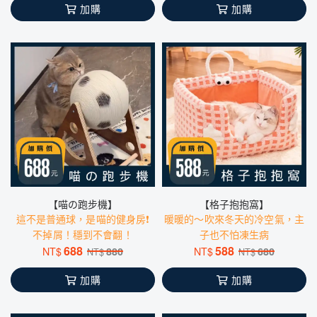
加購
加購
【喵の跑步機】
【格子抱抱窩】
這不是普通球，是喵的健身房❗️
暖暖的～吹來冬天的冷空氣，主
不掉屑！穩到不會翻！
子也不怕凍生病
688
588
NT$
880
NT$
680
NT$
NT$
加購
加購