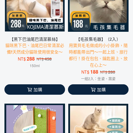
【黑下巴油尾巴清潔慕絲】
【毛孩集毛器】（2入）
貓咪黑下巴、油尾巴日常清潔必
用寶貝毛毛做成的小小掛飾，隨
備❗️天然成分貓咪使用很安全～
時都能帶出門～一起上班、旅行
288
都行！掛在包包、鑰匙圈上、放
NT$
458
NT$
在心上～
150ml
188
NT$
280
NT$
一組2入：坐姿、窩姿
加購
加購