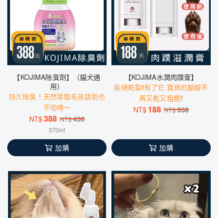
【KOJIMA除臭劑】（貓犬通
【KOJIMA水潤肉蹼膏】
用）
拒絕乾裂❗️有了它 寶貝的腳腳不
持久除臭！天然萃取毛孩舔到也
再又乾又粗糙❗️
不怕唷～
188
NT$
358
NT$
388
NT$
450
NT$
370ml
加購
加購