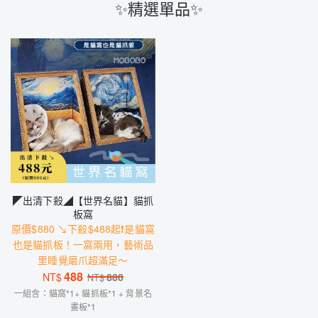
✨精選單品✨
◤出清下殺◢【世界名貓】貓抓
板窩
原價$880 ↘下殺$488起❗️是貓窩
也是貓抓板！一窩兩用，藝術品
里睡覺磨爪超滿足～
488
NT$
880
NT$
一組含：貓窩*1+ 貓抓板*1 + 背景名
畫板*1