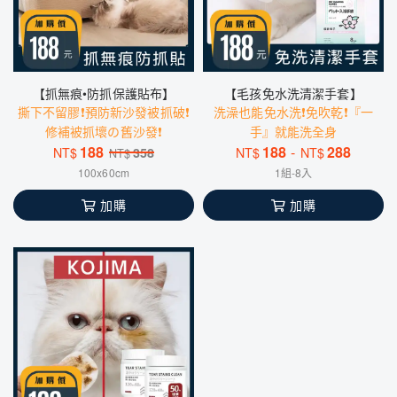
【抓無痕•防抓保護貼布】
【毛孩免水洗清潔手套】
撕下不留膠❗️預防新沙發被抓破❗️
洗澡也能免水洗❗免吹乾❗『一
修補被抓壞の舊沙發❗️
手』就能洗全身
188
188
-
288
NT$
358
NT$
NT$
NT$
100x60cm
1組-8入
加購
加購