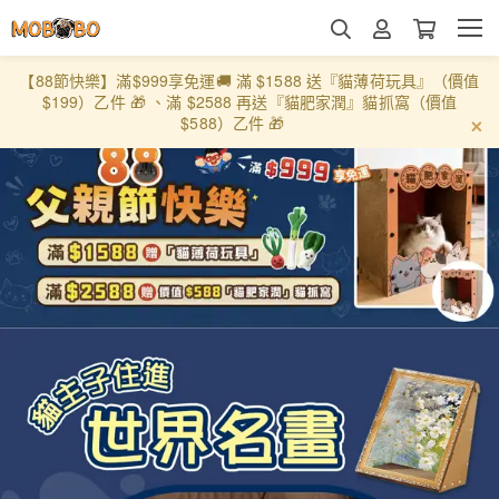
【88節快樂】滿$999享免運🚚 滿 $1588 送『貓薄荷玩具』（價值
$199）乙件 🎁 、滿 $2588 再送『貓肥家潤』貓抓窩（價值
$588）乙件 🎁