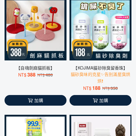
【自嗨劍麻貓抓板】
【KOJIMA貓砂除臭留香珠】
388
貓砂臭味的克星✨告別滿屋臭烘
NT$
480
NT$
烘❗️
188
NT$
350
NT$
加購
加購