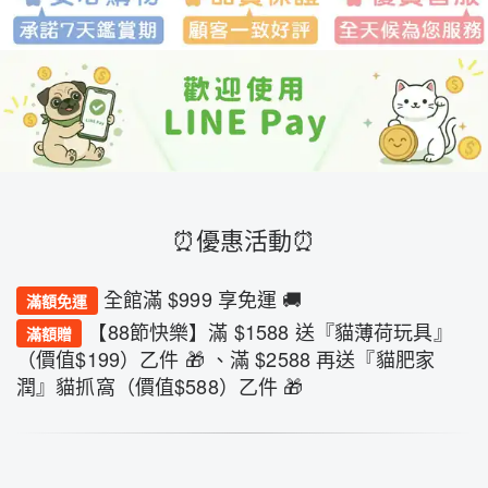
⏰優惠活動⏰
全館滿 $999 享免運 🚚
滿額免運
【88節快樂】滿 $1588 送『貓薄荷玩具』
滿額贈
（價值$199）乙件 🎁 、滿 $2588 再送『貓肥家
潤』貓抓窩（價值$588）乙件 🎁