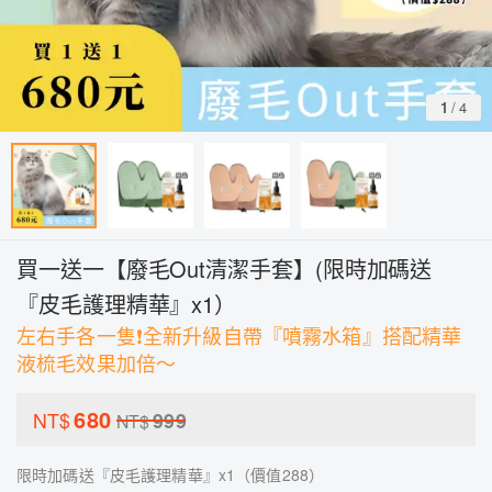
1
/
4
買一送一【廢毛Out清潔手套】(限時加碼送
『皮毛護理精華』x1）
左右手各一隻❗️全新升級自帶『噴霧水箱』搭配精華
液梳毛效果加倍～
680
NT$
999
NT$
限時加碼送『皮毛護理精華』x1（價值288）