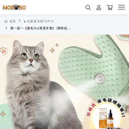
首頁
🔥毛寶寶本週TOP10
買一送一【廢毛Out清潔手套】(限時加碼送『皮毛護理精華』x1）