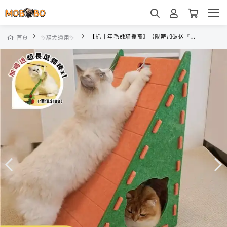
【抓十年毛氈貓抓窩】（限時加碼送『超級長逗貓棒』x1）
首頁
✨貓犬通用✨