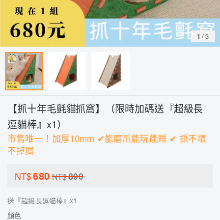
1
/
3
【抓十年毛氈貓抓窩】（限時加碼送『超級長
逗貓棒』x1）
市售唯一！加厚10mm ✔能磨爪能玩能睡 ✔ 抓不壞
不掉屑
680
NT$
890
NT$
送『超級長逗貓棒』x1
顏色