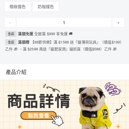
橙綠撞色
奶咖撞色
-
+
滿額免運
全館滿 $999 享免運 🚚
全店
滿額贈
【88節快樂】滿 $1588 送『貓薄荷玩具』（價值$199）
全店
乙件 🎁 、滿 $2588 再送『貓肥家潤』貓抓窩（價值$588）乙件 🎁
產品介紹