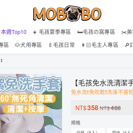
⭐️本週Top10
☀️ 毛孩夏季專區
🛏️毛孩の窩專區
✂️
專區
🐶犬用專區
🍼毛孩日常
👩🏻毛主人專區

套】
【毛孩免水洗清潔
免水洗❗免吹乾❗洗澡不害
358
NT$
488
NT$
規格
白桃（8入）
原味（6入