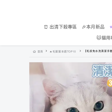
⏰ 出清下殺專區
🎉本月新品
🐱貓用
【毛孩免水洗清潔手
首頁
🔥毛寶寶本週TOP10