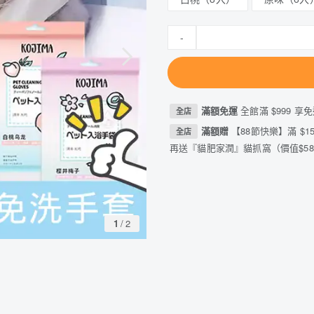
-
滿額免運
全館滿 $999 享免
全店
滿額贈
【88節快樂】滿 $15
全店
再送『貓肥家潤』貓抓窩（價值$588
1
/
2