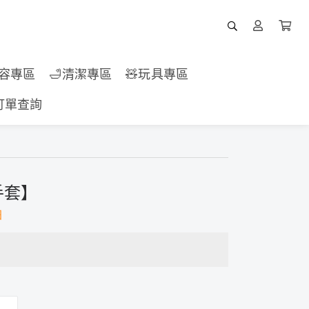
美容專區
🛁清潔專區
🧸玩具專區
訂單查詢
手套】
怕
）