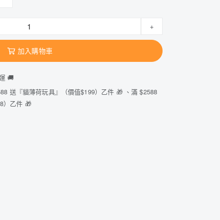
+
加入購物車
運 🚚
88 送『貓薄荷玩具』（價值$199）乙件 🎁 、滿 $2588
）乙件 🎁