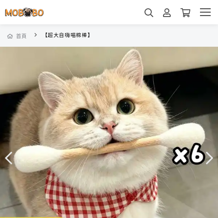
【超大自嗨喵棉棒】
首頁