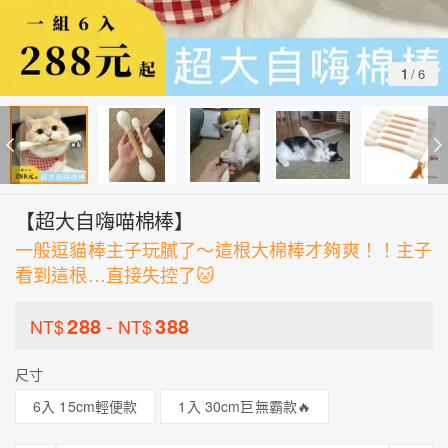
1
/
6
【超大自嗨喵棉棒】
一般逗貓棒主子玩膩了～這根大棉棒才夠爽！！主子
看到這根…直接失控了🐱
288
-
388
NT$
NT$
尺寸
6入 15cm輕便款
1入 30cm巨無霸款🔥