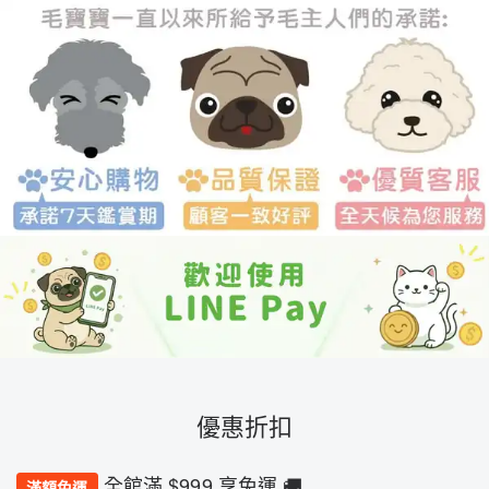
優惠折扣
全館滿 $999 享免運 🚚
滿額免運