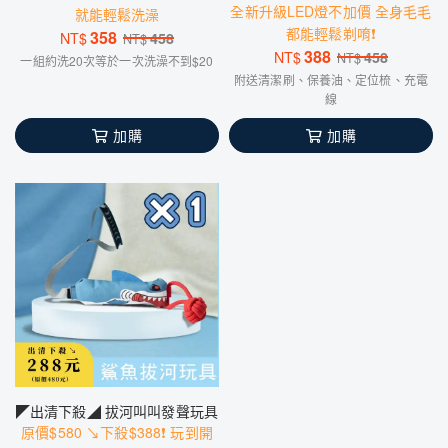
全新升級LED燈不加價 全身毛毛
就能輕鬆洗澡
都能輕鬆剃唷❗️
358
NT$
458
NT$
388
NT$
458
NT$
一組約洗20次等於一次洗澡不到$20
附送清潔刷、保養油、定位梳、充電
線
加購
加購
◤出清下殺◢ 拔河叫叫發聲玩具
原價$580 ↘下殺$388❗️ 玩到開