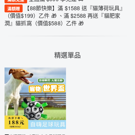
【88節快樂】滿 $1588 送『貓薄荷玩具』
滿額贈
（價值$199）乙件 🎁 、滿 $2588 再送『貓肥家
潤』貓抓窩（價值$588）乙件 🎁
精選單品