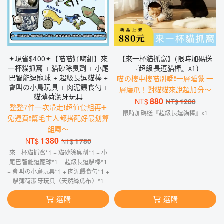
✦現省$400✦【喵喵好嗨組】來
【來一杯貓抓窩】(限時加碼送
一杯貓抓窩 + 貓砂除臭劑 + 小尾
『超級長逗貓棒』x1)
巴智能逗寵球 + 超級長逗貓棒 +
喵の樓中樓喵別墅❗️一層睡覺 一
會叫の小鳥玩具 + 肉泥餵食勺 +
層磨爪！對貓貓來說超加分～
貓薄荷潔牙玩具
880
NT$
1280
NT$
整整7件一次帶走❗️超值套組再➕
限時加碼送『超級長逗貓棒』x1
免運費❗️幫毛主人都搭配好最划算
組囉～
1380
NT$
1780
NT$
來一杯貓抓窩*1 + 貓砂除臭劑*1 + 小
尾巴智能逗寵球*1 + 超級長逗貓棒*1
+ 會叫の小鳥玩具*1 + 肉泥餵食勺*1 +
貓薄荷潔牙玩具（天然絲瓜布）*1
選購
選購