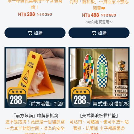
來一杯貓抓窩專用～不含貓窩
到的「貓抓板」～買回家不擔心
唷！
閒置❤️
288
NT$
390
NT$
488
NT$
680
NT$
7kg內毛寶適用～
加購
加購
『前方堵貓』路牌貓抓窩
【美式衝浪板貓抓墊】
這不是路牌！竟然是一個貓抓窩
可貼門、可貼牆、也可平放～站
～尤其半封閉空間，滿滿的安全
著抓、趴著抓 主子都超愛😍