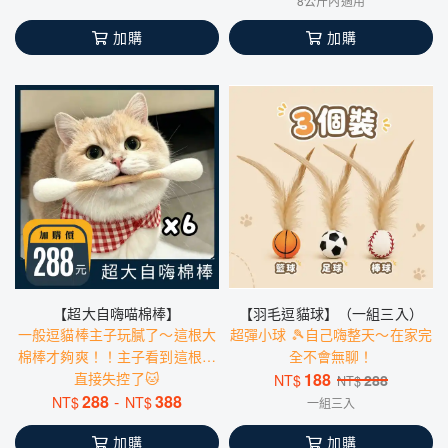
8公斤內適用
加購
加購
【超大自嗨喵棉棒】
【羽毛逗貓球】（一組三入）
一般逗貓棒主子玩膩了～這根大
超彈小球 🎾自己嗨整天～在家完
棉棒才夠爽！！主子看到這根…
全不會無聊！
直接失控了🐱
188
NT$
288
NT$
288
-
388
NT$
NT$
一組三入
加購
加購