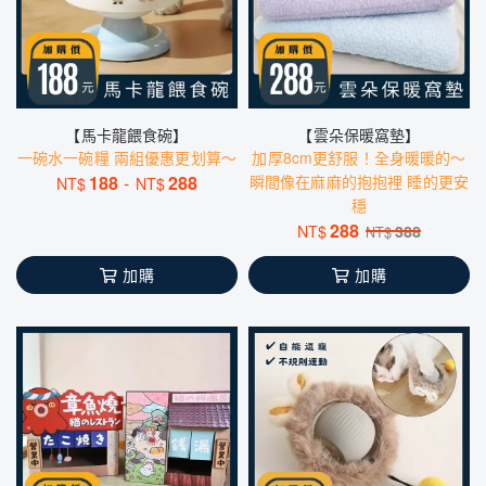
【馬卡龍餵食碗】
【雲朵保暖窩墊】
一碗水一碗糧 兩組優惠更划算～
加厚8cm更舒服！全身暖暖的～
188
-
288
瞬間像在麻麻的抱抱裡 睡的更安
NT$
NT$
穩
288
NT$
388
NT$
加購
加購