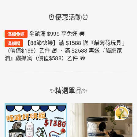
⏰優惠活動⏰
全館滿 $999 享免運 🚚
滿額免運
【88節快樂】滿 $1588 送『貓薄荷玩具』
滿額贈
（價值$199）乙件 🎁 、滿 $2588 再送『貓肥家
潤』貓抓窩（價值$588）乙件 🎁
✨精選單品✨