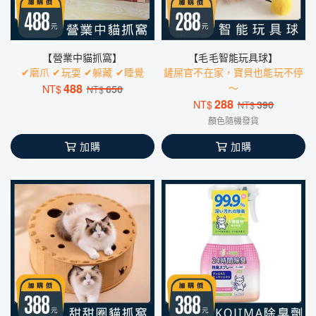
【營業中貓抓窩】
【毛毛智能玩具球】
✔磨爪 ✔玩耍 ✔躲藏 ✔睡覺
鏟屎官不在家，寶貝也能玩不停
488
～
NT$
650
NT$
288
NT$
390
NT$
顏色隨機發貨
加購
加購