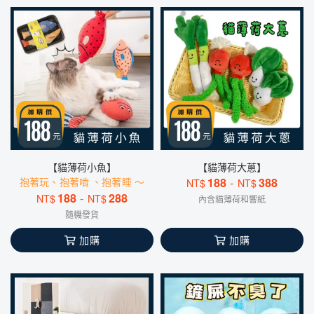
【貓薄荷小魚】
【貓薄荷大蔥】
抱著玩、抱著啃 、抱著睡 ～
188
-
388
NT$
NT$
188
-
288
NT$
NT$
內含貓薄荷和響紙
隨機發貨
加購
加購