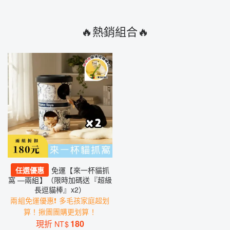
🔥熱銷組合🔥
任選優惠
免運【來一杯貓抓
窩 —兩組】（限時加碼送『超級
長逗貓棒』x2）
兩組免運優惠❗️ 多毛孩家庭超划
算！揪團團購更划算！
現折
180
NT$