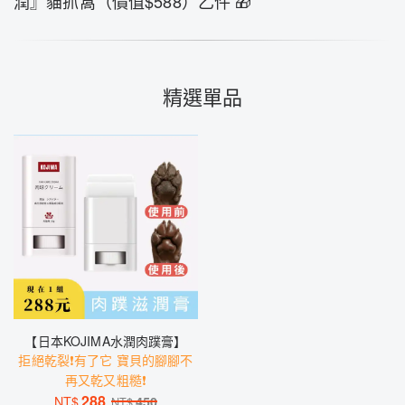
潤』貓抓窩（價值$588）乙件 🎁
精選單品
【日本KOJIMA水潤肉蹼膏】
拒絕乾裂❗️有了它 寶貝的腳腳不
再又乾又粗糙❗️
288
NT$
450
NT$