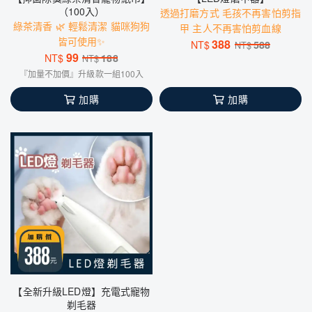
（100入）
透過打磨方式 毛孩不再害怕剪指
綠茶清香 🌿 輕鬆清潔 貓咪狗狗
甲 主人不再害怕剪血線
皆可使用✨
388
NT$
588
NT$
99
NT$
188
NT$
『加量不加價』升級款一組100入
加購
加購
【全新升級LED燈】充電式寵物
剃毛器