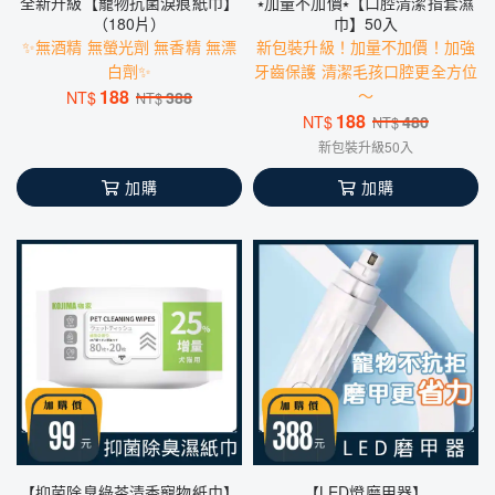
全新升級【寵物抗菌淚痕紙巾】
⭑加量不加價⭑【口腔清潔指套濕
（180片）
巾】50入
✨無酒精 無螢光劑 無香精 無漂
新包裝升級！加量不加價！加強
白劑✨
牙齒保護 清潔毛孩口腔更全方位
188
～
NT$
388
NT$
188
NT$
480
NT$
新包裝升級50入
加購
加購
【抑菌除臭綠茶清香寵物紙巾】
【LED燈磨甲器】