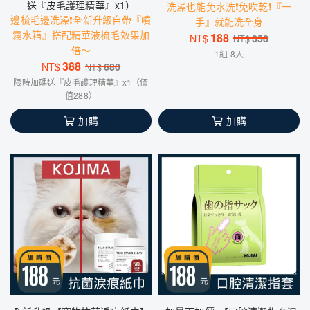
送『皮毛護理精華』x1）
洗澡也能免水洗❗免吹乾❗『一
邊梳毛邊洗澡❗️全新升級自帶『噴
手』就能洗全身
霧水箱』搭配精華液梳毛效果加
188
NT$
358
NT$
倍～
1組-8入
388
NT$
680
NT$
限時加碼送『皮毛護理精華』x1（價
值288）
加購
加購