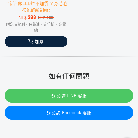
全新升級LED燈不加價 全身毛毛
都能輕鬆剃唷❗️
388
NT$
458
NT$
附送清潔刷、保養油、定位梳、充電
線
加購
如有任何問題
洽詢 LINE 客服
洽詢 Facebook 客服