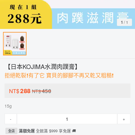
1
/
1
【日本KOJIMA水潤肉蹼膏】
拒絕乾裂❗️有了它 寶貝的腳腳不再又乾又粗糙❗️
288
NT$
450
NT$
15g
-
+
滿額免運
全館滿 $999 享免運 🚚
全店