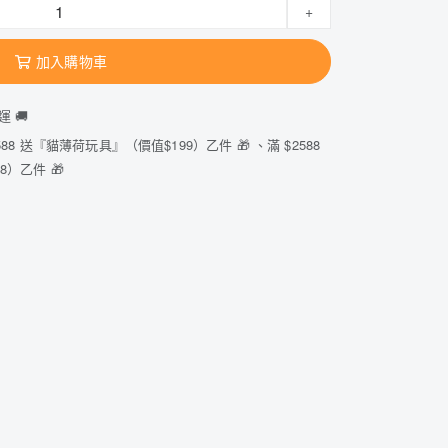
+
加入購物車
運 🚚
88 送『貓薄荷玩具』（價值$199）乙件 🎁 、滿 $2588
）乙件 🎁