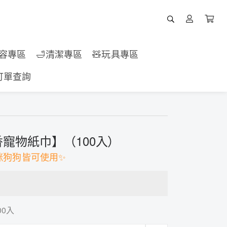
美容專區
🛁清潔專區
🧸玩具專區
訂單查詢
寵物紙巾】（100入）
貓咪狗狗皆可使用✨
0入