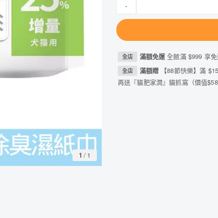
-
滿額免運
全館滿 $999 享免
全店
滿額贈
【88節快樂】滿 $15
全店
再送『貓肥家潤』貓抓窩（價值$588
1
/
1