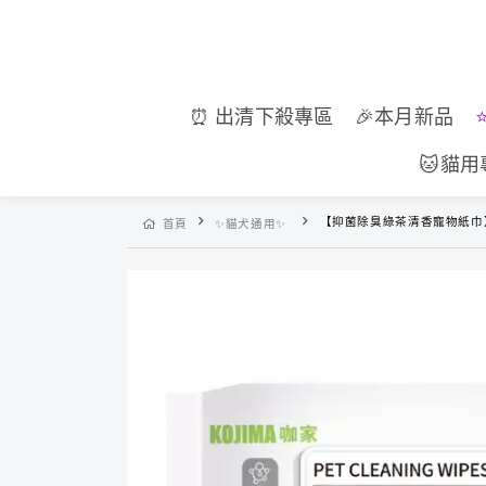
⏰ 出清下殺專區
🎉本月新品
🐱貓用
【抑菌除臭綠茶清香寵物紙巾】
首頁
✨貓犬通用✨