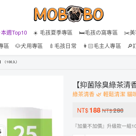
⭐️本週Top10
☀️ 毛孩夏季專區
🛏️毛孩の窩專區
✂️
專區
🐶犬用專區
🍼毛孩日常
👩🏻毛主人專區

（100入）
【抑菌除臭綠茶清香
綠茶清香 🌿 輕鬆清潔 
188
NT$
280
NT$
『加量不加價』升級款一組10